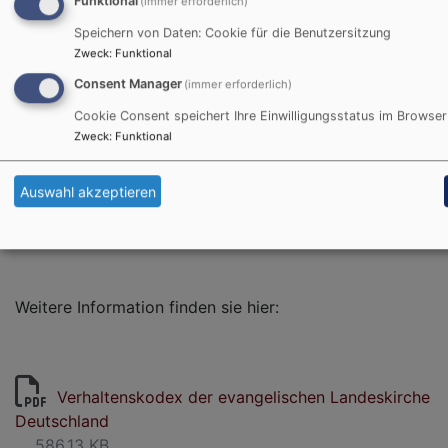
Funktional
(immer erforderlich)
Speichern von Daten: Cookie für die Benutzersitzung
Beschwerdemöglichkeit für Mitarbeitende nach
Zweck
:
Funktional
dem Hinweisgeberschutzgesetz:
Consent Manager
(immer erforderlich)
https://www.nuernberg-
Cookie Consent speichert Ihre Einwilligungsstatus im Browser
evangelisch.de/system/files/dateien/2025-02-
Zweck
:
Funktional
04_elkb_compliance_hinweisgeberschutzgesetz_mitarbeit
_kopie.pdf
Auswahl akzeptieren
Weitere Information finden sie hier:
Verhaltenskodex der evangelischen Landeskirche
Deutschland
586.13 KB