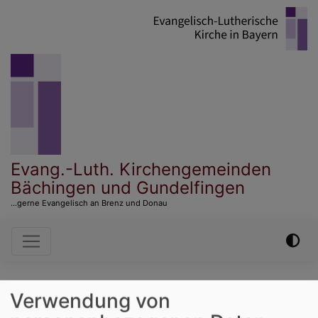
Direkt
zum
Inhalt
Evang.-Luth. Kirchengemeinden
Bächingen und Gundelfingen
...gerne Evangelisch an Brenz und Donau
Hauptnavigation
Startseite
Kirche auf dem Lebensweg
Trauung
Verwendung von