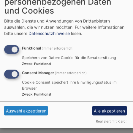
personenbezogenen Daten
Trauung
und Cookies
Bitte die Dienste und Anwendungen von Drittanbietern
auswählen, die wir nutzen möchten.
Für weitere Informationen
In einem Traugottesdienst
bitte unsere
Datenschutzhinweise
lesen.
sprechen wir Ihnen für
Ihre Ehe den Segen
Funktional
(immer erforderlich)
Gottes zu.
Speichern von Daten: Cookie für die Benutzersitzung
Und sie versprechen
Zweck
:
Funktional
einander Gemeinschaft
Consent Manager
(immer erforderlich)
und Treue vor Ihren Gästen und vor Gottes Angesicht.
Den Gottesdienst bereiten wir miteinander ausführlich
Cookie Consent speichert Ihre Einwilligungsstatus im
Browser
vor und berücksichtigen dabei Ihre persönliche
Zweck
:
Funktional
Situation.
In unserer Kirche sind auch Trauungen ohne großen
Auswahl akzeptieren
Alle akzeptieren
Aufwand möglich:
Einfach heiraten
Realisiert mit Klaro!