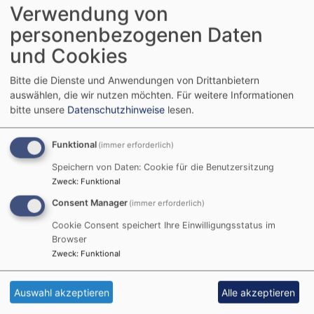
Verwendung von
Trauer
personenbezogenen Daten
und Cookies
Am Lebensende begleiten
Bitte die Dienste und Anwendungen von Drittanbietern
wir Sie und Ihre
auswählen, die wir nutzen möchten.
Für weitere Informationen
bitte unsere
Datenschutzhinweise
lesen.
Angehörigen gern mit
einem Gespräch,
Seelsorge, Gebet.
Funktional
(immer erforderlich)
Wenn Sie wünschen,
Speichern von Daten: Cookie für die Benutzersitzung
können wir eine Aussegnung miteinander gestalten.
Zweck
:
Funktional
Die Gestaltung einer persönlichen und würdigen
Consent Manager
(immer erforderlich)
Trauerfeier und Beerdigung ist uns wichtig.
Cookie Consent speichert Ihre Einwilligungsstatus im
In der Regel führen wir bei Ihnen zuhause ein
Browser
ausführliches Trauergespräch.
Zweck
:
Funktional
Dabei steht die Person, die verstorben ist, im
Mittelpunkt und wir überlegen, wie die Trauerfeier
Auswahl akzeptieren
Alle akzeptieren
gestaltet werden soll.