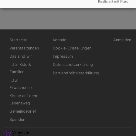
Realisiert mit Klaro!
Wir begleiten Sie auch gerne in der Zeit der Trauer.
Hauptnavigation
Fußbereichsmenü
Benutzerm
Startseite
Kontakt
Anmelden
Veranstaltungen
Cookie-Einstellungen
Das sind wir
Impressum
...für Kids &
Datenschutzerklärung
Familien
Barrierefreiheitserklärung
...für
Erwachsene
Kirche auf dem
Lebensweg
Gemeindebrief
Spenden