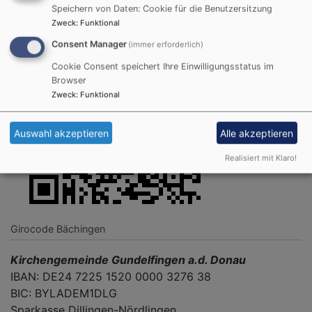
Speichern von Daten: Cookie für die Benutzersitzung
Zweck
:
Funktional
Consent Manager
(immer erforderlich)
Cookie Consent speichert Ihre Einwilligungsstatus im
Browser
Zweck
:
Funktional
Auswahl akzeptieren
Alle akzeptieren
Realisiert mit Klaro!
Girocode Bächingen
Kirchengemeinde Gundelfingen a.d. Donau
IBAN: DE24 7225 1520 0000 3276 38
BIC: BYLADEM1DLG
Sparkasse Dillingen-Nördlingen