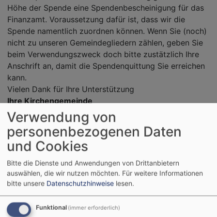
Höhe der Spende eine Spendenbescheinigung für das
Finanzamt. Voraussetzung dafür ist, dass wir die
Spende namentlich zuordnen können. Wenn Sie (noch)
nicht zu unseren Gemeindegliedern zählen, geben Sie
beim Verwendungszweck doch bitte zustätzlich Ihre
Anschrift an, damit die Spendenquittung Sie erreichen
kann.
Vielen Dank für Ihre Unterstützung
Ihre Kirchengemeinde
Verwendung von
personenbezogenen Daten
und Cookies
Unsere Spendenkonten:
Bitte die Dienste und Anwendungen von Drittanbietern
auswählen, die wir nutzen möchten.
Für weitere Informationen
Kirchengemeinde Bächingen a.d. Brenz
bitte unsere
Datenschutzhinweise
lesen.
IBAN: DE39 7206 9043 0003 3001 37
BIC: GENODEF1GZ2
Funktional
(immer erforderlich)
VR-Bank Donau-Mindel