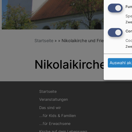
Fun
Spe
Zwe
Con
Startseite
Nikolaikirche und Friedenskirche
Coo
Zwe
Nikolaikirche und
Auswahl ak
Hauptnavigation
Startseite
Veranstaltungen
Das sind wir
...für Kids & Familien
...für Erwachsene
Kirche auf dem Lebensweg