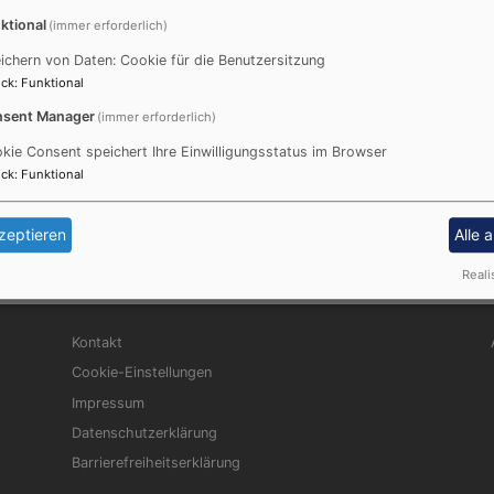
ktional
(immer erforderlich)
ichern von Daten: Cookie für die Benutzersitzung
ck
:
Funktional
sent Manager
(immer erforderlich)
kie Consent speichert Ihre Einwilligungsstatus im Browser
ck
:
Funktional
 Friedenskirche
zeptieren
Alle 
Reali
Fußbereichsmenü
Be
Kontakt
Cookie-Einstellungen
Impressum
Datenschutzerklärung
Barrierefreiheitserklärung