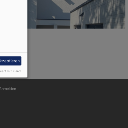
akzeptieren
siert mit Klaro!
nutzermenü
Anmelden