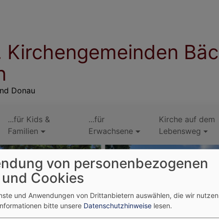
. Kirchengemeinden Bäc
n
 und Donau
...für Kids &
...für
Kirche auf dem
Familien
Erwachsene
Lebensweg
ndung von personenbezogenen
 und Cookies
enste und Anwendungen von Drittanbietern auswählen, die wir nutze
Informationen bitte unsere
Datenschutzhinweise
lesen.