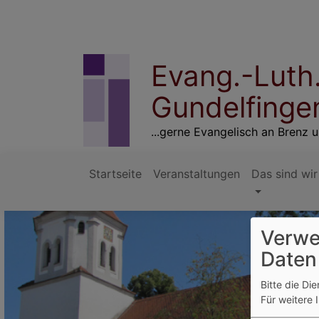
Direkt
zum
Inhalt
Evang.-Luth
Gundelfinge
...gerne Evangelisch an Brenz
Startseite
Veranstaltungen
Das sind wir
Hauptnavigation
Verwe
Daten
Bitte die Di
Für weitere 