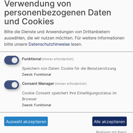
Verwendung von
personenbezogenen Daten
Termine Frühstück
und Cookies
Gemeindezentrum
Bitte die Dienste und Anwendungen von Drittanbietern
auswählen, die wir nutzen möchten.
Für weitere Informationen
Friedenskirche
bitte unsere
Datenschutzhinweise
lesen.
Funktional
(immer erforderlich)
Herzliche Einladung zum
Speichern von Daten: Cookie für die Benutzersitzung
gemeinsamen Frühstück
Zweck
:
Funktional
im Gemeindezentrum der
Consent Manager
(immer erforderlich)
Friedenskirche (jeweils
um 9:00 Uhr) , am:
Cookie Consent speichert Ihre Einwilligungsstatus im
Browser
10. Juni 2026
Zweck
:
Funktional
01. Juli 2026
Auswahl akzeptieren
Alle akzeptieren
Realisiert mit Klaro!