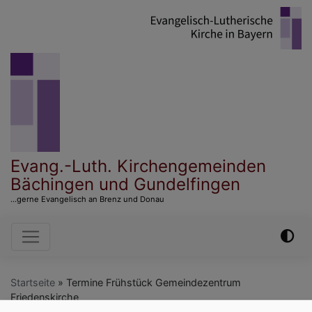
Direkt
zum
Inhalt
Evang.-Luth. Kirchengemeinden
Bächingen und Gundelfingen
...gerne Evangelisch an Brenz und Donau
Hauptnavigation
Startseite
Termine Frühstück Gemeindezentrum
Friedenskirche