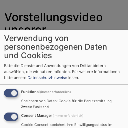
Vorstellungsvideo
unserer
Verwendung von
Kirchengemeinden
personenbezogenen Daten
Bächingen und
und Cookies
Gundelfingen
Bitte die Dienste und Anwendungen von Drittanbietern
auswählen, die wir nutzen möchten.
Für weitere Informationen
bitte unsere
Datenschutzhinweise
lesen.
Funktional
(immer erforderlich)
Anläßlich der Neubesetzung unserer Pfarrstelle in 2021
Speichern von Daten: Cookie für die Benutzersitzung
haben wir folgendes Video für Interessierte
Zweck
:
Funktional
aufgenommen.
Consent Manager
(immer erforderlich)
Vorstellung der Kirchengemeinden Bächingen und
Cookie Consent speichert Ihre Einwilligungsstatus im